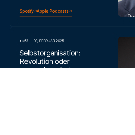
Spotify
Apple Podcasts
Ra
•
#53 — 03, FEBRUAR 2025
Selbstorganisation:
Revolution oder
unternehmerische
Herausforderung?
Gespräch
mit Raphael Ledergerber
Spotify
Apple Podcasts