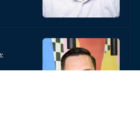
Stefan Höltschi
:
r
Luca Sidler