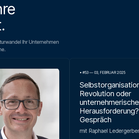
hre
.
lturwandel Ihr Unternehmen
he.
•
#53 — 03, FEBRUAR 2025
Selbstorganisation
Revolution oder
unternehmerische
Herausforderung?
Gespräch
mit Raphael Ledergerbe