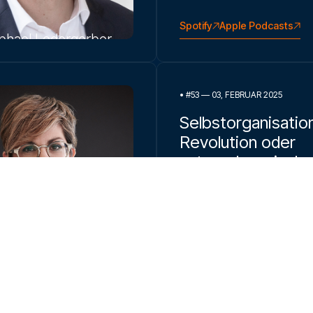
Spotify
Apple Podcasts
phael Ledergerber
•
#53 — 03, FEBRUAR 2025
Selbstorganisation
Revolution oder
unternehmerische
Herausforderung?
Gespräch
mit Raphael Ledergerbe
Spotify
Apple Podcasts
Anita Imbach