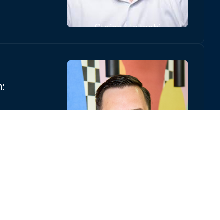
Stefan Höltschi
:
r
Luca Sidler