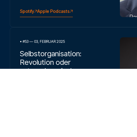
Spotify
Apple Podcasts
Ra
•
#53 — 03, FEBRUAR 2025
Selbstorganisation:
Revolution oder
unternehmerische
Herausforderung?
Gespräch
mit Raphael Ledergerber
Spotify
Apple Podcasts