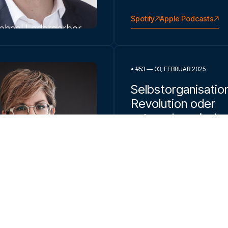
Spotify
Apple Podcasts
phael Ledergerber
•
#53 — 03, FEBRUAR 2025
Selbstorganisation
Revolution oder
unternehmerische
Herausforderung?
Gespräch
mit Raphael Ledergerbe
Spotify
Apple Podcasts
Anita Imbach