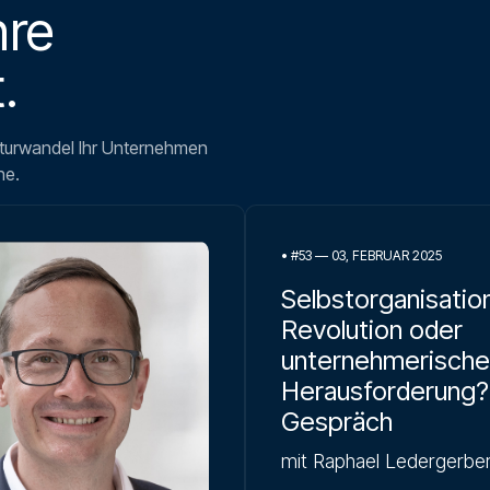
hre
.
lturwandel Ihr Unternehmen
he.
•
#53 — 03, FEBRUAR 2025
Selbstorganisation
Revolution oder
unternehmerische
Herausforderung?
Gespräch
mit Raphael Ledergerbe