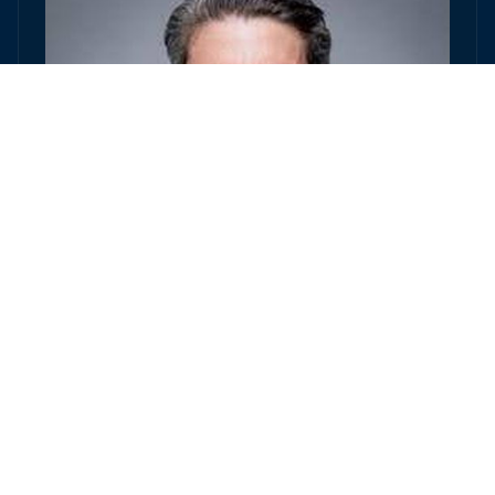
Stefan Höltschi
•
#53 — 03, FEBRUAR 2025
Selbstorganisation: Revolution oder